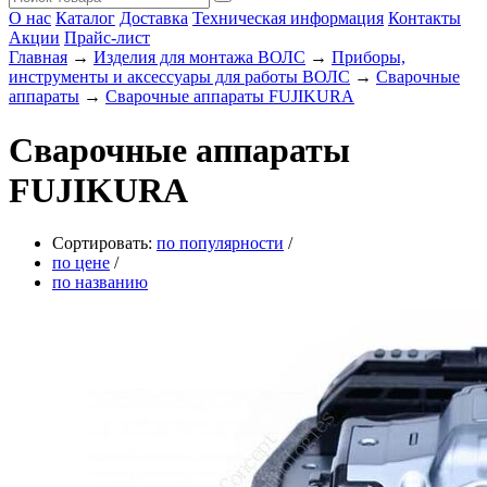
О нас
Каталог
Доставка
Техническая информация
Контакты
Акции
Прайс-лист
Главная
→
Изделия для монтажа ВОЛС
→
Приборы,
инструменты и аксессуары для работы ВОЛС
→
Сварочные
аппараты
→
Сварочные аппараты FUJIKURA
Сварочные аппараты
FUJIKURA
Сортировать:
по популярности
/
по цене
/
по названию