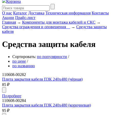
Корзина
О нас
Каталог
Доставка
Техническая информация
Контакты
Акции
Прайс-лист
Главная
→
Компоненты для монтажа кабелей и СКС
→
Средства ограждения и оповещения__
→
Средства защиты
кабеля
Средства защиты кабеля
Сортировать:
по популярности
/
по цене
/
по названию
110608-00282
Плита закрытия кабеля ПЗК 240х480 (чёрная)
85
₽
Подробнее
110608-00284
Плита закрытия кабеля ПЗК 240х480 (коричневая)
95
₽