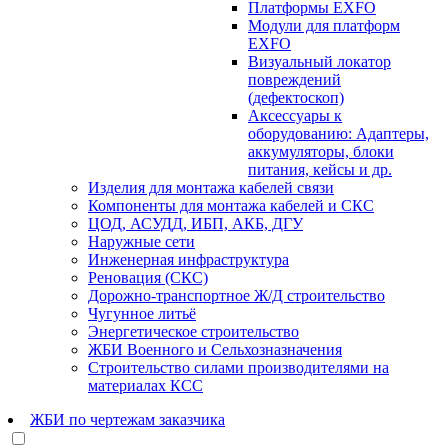
Платформы EXFO
Модули для платформ
EXFO
Визуальный локатор
повреждений
(дефектоскоп)
Аксессуары к
оборудованию: Адаптеры,
аккумуляторы, блоки
питания, кейсы и др.
Изделия для монтажа кабелей связи
Компоненты для монтажа кабелей и СКС
ЦОД, АСУДД, ИБП, АКБ, ДГУ
Наружные сети
Инженерная инфраструктура
Реновация (СКС)
Дорожно-транспортное Ж/Д строительство
Чугунное литьё
Энергетическое строительство
ЖБИ Военного и Сельхозназначения
Строительство силами производителями на
материалах КСС
ЖБИ по чертежам заказчика