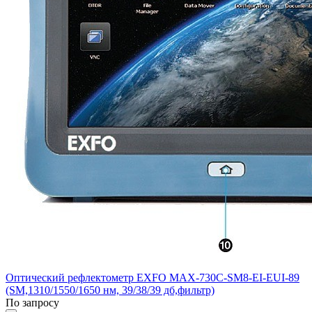
Оптический рефлектометр EXFO MAX-730C-SM8-EI-EUI-89
(SM,1310/1550/1650 нм, 39/38/39 дб,фильтр)
По запросу