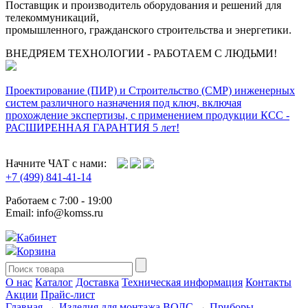
Поставщик и производитель оборудования и решений для
телекоммуникаций,
промышленного, гражданского строительства и энергетики.
ВНЕДРЯЕМ ТЕХНОЛОГИИ - РАБОТАЕМ С ЛЮДЬМИ!
Проектирование (ПИР) и Cтроительство (СМР) инженерных
систем различного назначения под ключ, включая
прохождение экспертизы, с применением продукции КСС -
РАСШИРЕННАЯ ГАРАНТИЯ 5 лет!
Начните ЧАТ с нами:
+7 (499) 841-41-14
Работаем с 7:00 - 19:00
Email: info@komss.ru
Кабинет
Корзина
О нас
Каталог
Доставка
Техническая информация
Контакты
Акции
Прайс-лист
Главная
→
Изделия для монтажа ВОЛС
→
Приборы,