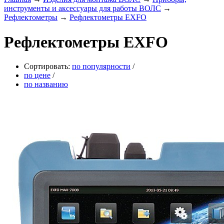
инструменты и аксессуары для работы ВОЛС
→
Рефлектометры
→
Рефлектометры EXFO
Рефлектометры EXFO
Сортировать:
по популярности
/
по цене
/
по названию