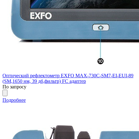
Оптический рефлектометр EXFO MAX-730C-SM7-EI-EUI-89
(SM,1650 нм, 39 дб,фильтр) FC адаптер
По запросу
Подробнее