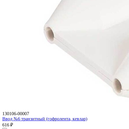
130106-00007
Ввод №6 транзитный (гофролента, кевлар)
616
₽