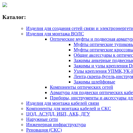
Каталог:
Изделия для создания сетей связи и электроэнергет
Изделия для монтажа ВОЛС
Оптические муфты и подвесная армату
Муфты оптические тупико
Муфты оптические кроссо
Общие аксессуары к оптиче
Зажимы анкерные подвесны
Зажимы и узлы крепления D
Узлы крепления УПМК,УК-
Лента,скрепа,бугель,инстру
Зажимы шлейфовые
Компоненты оптических сетей
Арматура для подвески оптических каб
Приборы, инструменты и аксессуары д
Изделия для монтажа кабелей связи
Компоненты для монтажа кабелей и СКС
ЦОД, АСУДД, ИБП, АКБ, ДГУ
Наружные сети
Инженерная инфраструктура
Реновация (СКС)