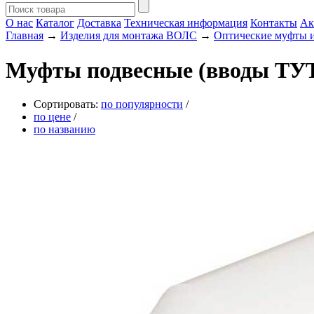
О нас
Каталог
Доставка
Техническая информация
Контакты
Ак
Главная
→
Изделия для монтажа ВОЛС
→
Оптические муфты и
Муфты подвесные (вводы ТУ
Сортировать:
по популярности
/
по цене
/
по названию