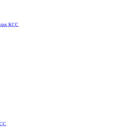
алах КСС
КСС