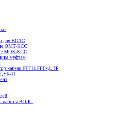
ики
ра для ВОЛС
вые ОМТ-КСС
вые МОК-КСС
ским муфтам
е
rop-кабеля FTTH,FTTx,UTP
Н,УК-П
мент
елей
ля работы ВОЛС