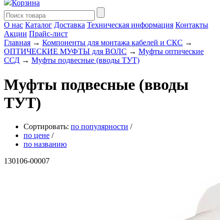
Корзина
О нас
Каталог
Доставка
Техническая информация
Контакты
Акции
Прайс-лист
Главная
→
Компоненты для монтажа кабелей и СКС
→
ОПТИЧЕСКИЕ МУФТЫ для ВОЛС
→
Муфты оптические
ССД
→
Муфты подвесные (вводы ТУТ)
Муфты подвесные (вводы
ТУТ)
Сортировать:
по популярности
/
по цене
/
по названию
130106-00007