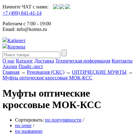
Начните ЧАТ с нами:
+7 (499) 841-41-14
Работаем с 7:00 - 19:00
Email: info@komss.ru
Кабинет
Корзина
О нас
Каталог
Доставка
Техническая информация
Контакты
Акции
Прайс-лист
Главная
→
Реновация (СКС)
→
ОПТИЧЕСКИЕ МУФТЫ
→
Муфты оптические кроссовые МОК-КСС
Муфты оптические
кроссовые МОК-КСС
Сортировать:
по популярности
/
по цене
/
по названию