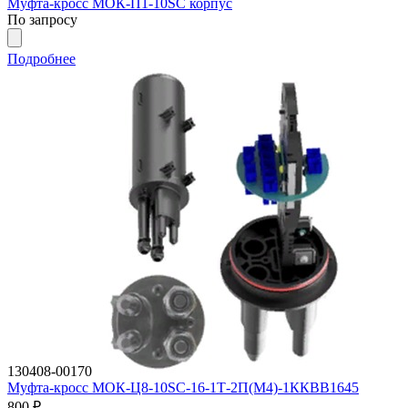
Муфта-кросс МОК-П1-10SC корпус
По запросу
Подробнее
130408-00170
Муфта-кросс МОК-Ц8-10SC-16-1Т-2П(М4)-1ККВВ1645
800
₽