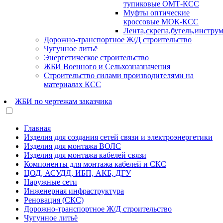
тупиковые ОМТ-КСС
Муфты оптические
кроссовые МОК-КСС
Лента,скрепа,бугель,инстру
Дорожно-транспортное Ж/Д строительство
Чугунное литьё
Энергетическое строительство
ЖБИ Военного и Сельхозназначения
Строительство силами производителями на
материалах КСС
ЖБИ по чертежам заказчика
Главная
Изделия для создания сетей связи и электроэнергетики
Изделия для монтажа ВОЛС
Изделия для монтажа кабелей связи
Компоненты для монтажа кабелей и СКС
ЦОД, АСУДД, ИБП, АКБ, ДГУ
Наружные сети
Инженерная инфраструктура
Реновация (СКС)
Дорожно-транспортное Ж/Д строительство
Чугунное литьё