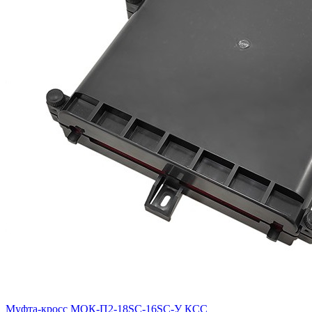
Муфта-кросс МОК-П2-18SC-16SC-У КСС