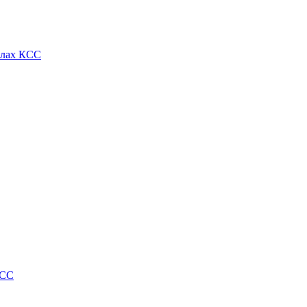
алах КСС
КСС