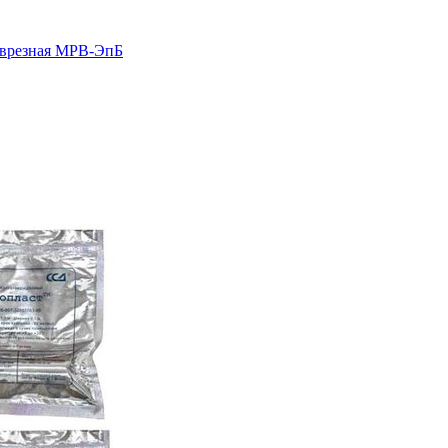
 врезная МРВ-ЭпБ