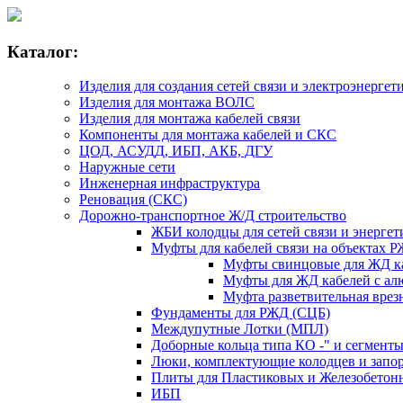
Каталог:
Изделия для создания сетей связи и электроэнергет
Изделия для монтажа ВОЛС
Изделия для монтажа кабелей связи
Компоненты для монтажа кабелей и СКС
ЦОД, АСУДД, ИБП, АКБ, ДГУ
Наружные сети
Инженерная инфраструктура
Реновация (СКС)
Дорожно-транспортное Ж/Д строительство
ЖБИ колодцы для сетей связи и энерг
Муфты для кабелей связи на объектах 
Муфты свинцовые для ЖД к
Муфты для ЖД кабелей с ал
Муфта разветвительная вре
Фундаменты для РЖД (СЦБ)
Междупутные Лотки (МПЛ)
Доборные кольца типа КО -" и сегмент
Люки, комплектующие колодцев и запо
Плиты для Пластиковых и Железобетон
ИБП