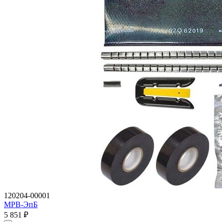
120204-00001
МРВ-ЭпБ
5 851
₽