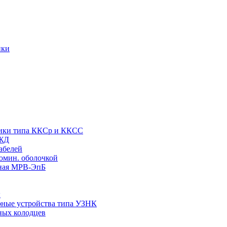
ики
етики типа ККСр и ККСС
РЖД
абелей
юмин. оболочкой
зная МРВ-ЭпБ
ы
рные устройства типа УЗНК
ных колодцев