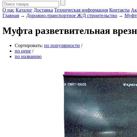
О нас
Каталог
Доставка
Техническая информация
Контакты
Ак
Главная
→
Дорожно-транспортное Ж/Д строительство
→
Муфты
Муфта разветвительная врез
Сортировать:
по популярности
/
по цене
/
по названию