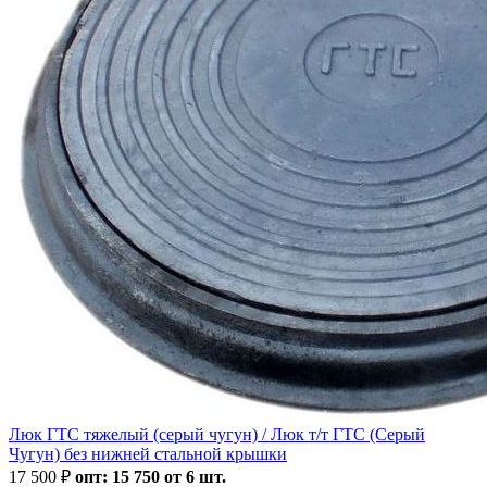
Люк ГТС тяжелый (серый чугун) / Люк т/т ГТС (Серый
Чугун) без нижней стальной крышки
17 500
₽
опт: 15 750 от 6 шт.