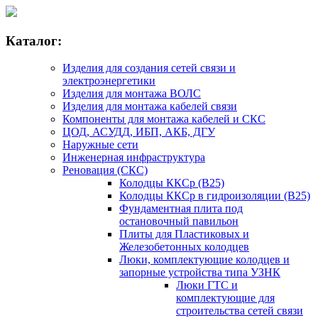
Каталог:
Изделия для создания сетей связи и
электроэнергетики
Изделия для монтажа ВОЛС
Изделия для монтажа кабелей связи
Компоненты для монтажа кабелей и СКС
ЦОД, АСУДД, ИБП, АКБ, ДГУ
Наружные сети
Инженерная инфраструктура
Реновация (СКС)
Колодцы ККСр (В25)
Колодцы ККСр в гидроизоляции (В25)
Фундаментная плита под
остановочный павильон
Плиты для Пластиковых и
Железобетонных колодцев
Люки, комплектующие колодцев и
запорные устройства типа УЗНК
Люки ГТС и
комплектующие для
строительства сетей связи