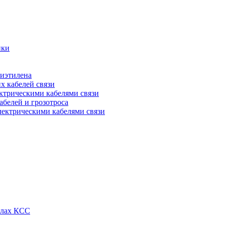
ики
лиэтилена
х кабелей связи
ктрическими кабелями связи
абелей и грозотроса
лектрическими кабелями связи
алах КСС