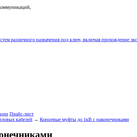
екоммуникаций,
истем различного назначения под ключ, включая прохождение
ции
Прайс-лист
иловых кабелей
→
Концевые муфты до 1кВ с наконечниками
конечниками