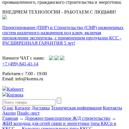
промышленного, гражданского строительства и энергетики.
ВНЕДРЯЕМ ТЕХНОЛОГИИ - РАБОТАЕМ С ЛЮДЬМИ!
Проектирование (ПИР) и Cтроительство (СМР) инженерных
систем различного назначения под ключ, включая
прохождение экспертизы, с применением продукции КСС -
РАСШИРЕННАЯ ГАРАНТИЯ 5 лет!
Начните ЧАТ с нами:
+7 (499) 841-41-14
Работаем с 7:00 - 19:00
Email: info@komss.ru
Кабинет
Корзина
О нас
Каталог
Доставка
Техническая информация
Контакты
Акции
Прайс-лист
Главная
→
Дорожно-транспортное Ж/Д строительство
→
ЖБИ колодцы для сетей связи и энергетики типа ККСр и
ККСС
→
Колодцы специального типа ККCС