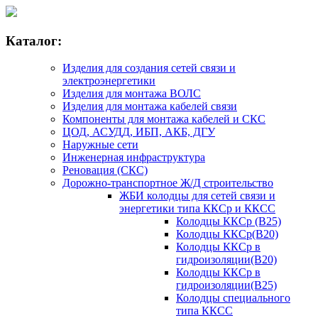
Каталог:
Изделия для создания сетей связи и
электроэнергетики
Изделия для монтажа ВОЛС
Изделия для монтажа кабелей связи
Компоненты для монтажа кабелей и СКС
ЦОД, АСУДД, ИБП, АКБ, ДГУ
Наружные сети
Инженерная инфраструктура
Реновация (СКС)
Дорожно-транспортное Ж/Д строительство
ЖБИ колодцы для сетей связи и
энергетики типа ККСр и ККСС
Колодцы ККСр (В25)
Колодцы ККСр(В20)
Колодцы ККСр в
гидроизоляции(В20)
Колодцы ККСр в
гидроизоляции(В25)
Колодцы специального
типа ККCС