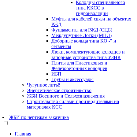
Колодцы специального
типа ККCС в
гидроизоляции
Муфты для кабелей связи на объектах
РЖД
Фундаменты для РЖД (СЦБ)
Междупутные Лотки (МПЛ)
Доборные кольца типа КО -" и
сегменты
Люки, комплектующие колодцев и
запорные устройства типа УЗНК
Плиты для Пластиковых и
Железобетонных колодцев
ИБП
Трубы и аксессуары
Чугунное литьё
Энергетическое строительство
ЖБИ Военного и Сельхозназначения
Строительство силами производителями на
материалах КСС
ЖБИ по чертежам заказчика
Главная