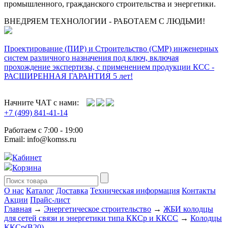
промышленного, гражданского строительства и энергетики.
ВНЕДРЯЕМ ТЕХНОЛОГИИ - РАБОТАЕМ С ЛЮДЬМИ!
Проектирование (ПИР) и Cтроительство (СМР) инженерных
систем различного назначения под ключ, включая
прохождение экспертизы, с применением продукции КСС -
РАСШИРЕННАЯ ГАРАНТИЯ 5 лет!
Начните ЧАТ с нами:
+7 (499) 841-41-14
Работаем с 7:00 - 19:00
Email: info@komss.ru
Кабинет
Корзина
О нас
Каталог
Доставка
Техническая информация
Контакты
Акции
Прайс-лист
Главная
→
Энергетическое строительство
→
ЖБИ колодцы
для сетей связи и энергетики типа ККСр и ККСС
→
Колодцы
ККСр(B20)