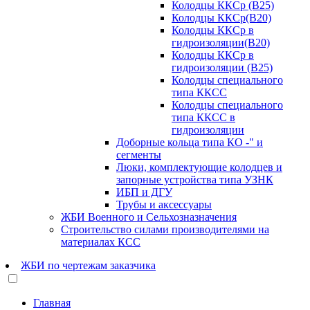
Колодцы ККСр (В25)
Колодцы ККСр(B20)
Колодцы ККСр в
гидроизоляции(B20)
Колодцы ККСр в
гидроизоляции (B25)
Колодцы специального
типа ККСC
Колодцы специального
типа ККСC в
гидроизоляции
Доборные кольца типа КО -" и
сегменты
Люки, комплектующие колодцев и
запорные устройства типа УЗНК
ИБП и ДГУ
Трубы и аксессуары
ЖБИ Военного и Сельхозназначения
Строительство силами производителями на
материалах КСС
ЖБИ по чертежам заказчика
Главная