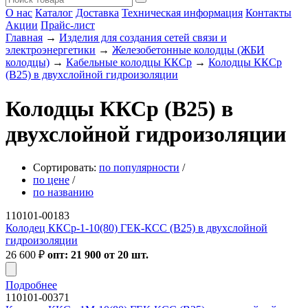
О нас
Каталог
Доставка
Техническая информация
Контакты
Акции
Прайс-лист
Главная
→
Изделия для создания сетей связи и
электроэнергетики
→
Железобетонные колодцы (ЖБИ
колодцы)
→
Кабельные колодцы ККСр
→
Колодцы ККСр
(В25) в двухслойной гидроизоляции
Колодцы ККСр (В25) в
двухслойной гидроизоляции
Сортировать:
по популярности
/
по цене
/
по названию
110101-00183
Колодец ККСр-1-10(80) ГЕК-КСС (В25) в двухслойной
гидроизоляции
26 600
₽
опт: 21 900 от 20 шт.
Подробнее
110101-00371