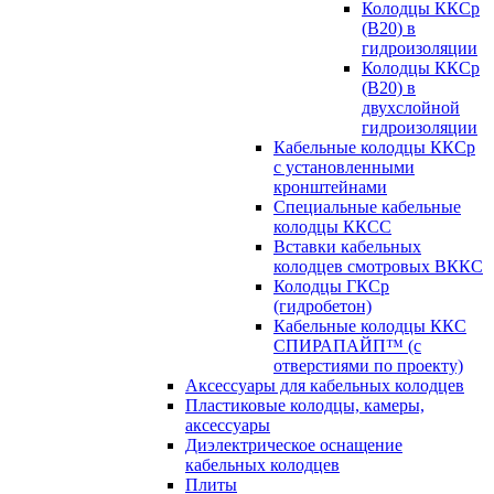
Колодцы ККСр
(В20) в
гидроизоляции
Колодцы ККСр
(В20) в
двухслойной
гидроизоляции
Кабельные колодцы ККСр
с установленными
кронштейнами
Специальные кабельные
колодцы ККСС
Вставки кабельных
колодцев смотровых ВККС
Колодцы ГКСр
(гидробетон)
Кабельные колодцы ККС
СПИРАПАЙП™ (с
отверстиями по проекту)
Аксессуары для кабельных колодцев
Пластиковые колодцы, камеры,
аксессуары
Диэлектрическое оснащение
кабельных колодцев
Плиты