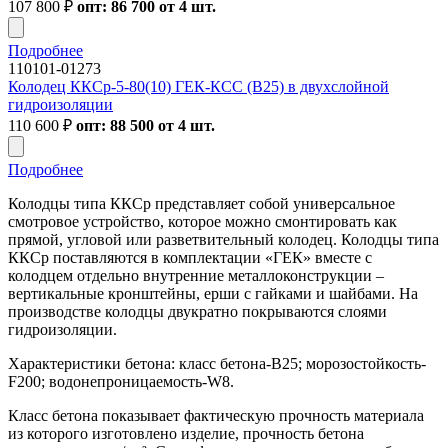
107 800
₽
опт: 86 700 от 4 шт.
Подробнее
110101-01273
Колодец ККСр-5-80(10) ГЕК-КСС (В25) в двухслойной
гидроизоляции
110 600
₽
опт: 88 500 от 4 шт.
Подробнее
Колодцы типа ККСр представляет собой универсальное
смотровое устройство, которое можно смонтировать как
прямой, угловой или разветвительный колодец. Колодцы типа
ККСр поставляются в комплектации «ГЕК» вместе с
колодцем отдельно внутренние металлоконструкции –
вертикальные кронштейны, ерши с гайками и шайбами. На
производстве колодцы двукратно покрываются слоями
гидроизоляции.
Характеристики бетона: класс бетона-В25; морозостойкость-
F200; водонепроницаемость-W8.
Класс бетона показывает фактическую прочность материала
из которого изготовлено изделие, прочность бетона