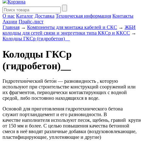
Корзина
О нас
Каталог
Доставка
Техническая информация
Контакты
Акции
Прайс-лист
Главная
→
Компоненты для монтажа кабелей и СКС
→
ЖБИ
колодцы для сетей связи и энергетики типа ККСр и ККСС
→
Колодцы ГКСр (гидробетон)__
Колодцы ГКСр
(гидробетон)__
Гидротехни́ческий бето́н
— разновидность
, которую
используют при строительстве
конструкций сооружений или
их
фрагментов
, периодически контактирующих с водной
средой, либо постоянно находящихся в
воде
.
Основой для приготовления гидротехнического бетона
служит
портландцемент
и его разновидности. В
качестве
наполнителя
используют
песок
,
щебень
,
гравий
крупн
от 150 мм и более. С целью повышения качества бетонной
смеси в неё вводят различные добавки (воздухововлекающие,
пластифицирующие, уплотняющие и другие)