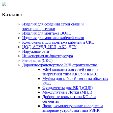
Каталог:
Изделия для создания сетей связи и
электроэнергетики
Изделия для монтажа ВОЛС
Изделия для монтажа кабелей связи
Компоненты для монтажа кабелей и СКС
ЦОД, АСУДД, ИБП, АКБ, ДГУ
Наружные сети
Инженерная инфраструктура
Реновация (СКС)
Дорожно-транспортное Ж/Д строительство
ЖБИ колодцы для сетей связи и
энергетики типа ККСр и ККСС
Муфты для кабелей связи на объектах
РЖД
Фундаменты для РЖД (СЦБ)
Междупутные Лотки (МПЛ)
Доборные кольца типа КО -" и
сегменты
Люки, комплектующие колодцев и
запорные устройства типа УЗНК