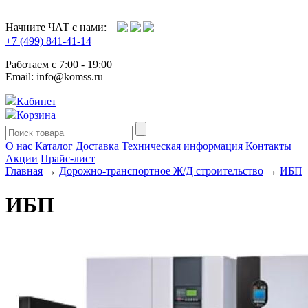
Начните ЧАТ с нами:
+7 (499) 841-41-14
Работаем с 7:00 - 19:00
Email: info@komss.ru
Кабинет
Корзина
О нас
Каталог
Доставка
Техническая информация
Контакты
Акции
Прайс-лист
Главная
→
Дорожно-транспортное Ж/Д строительство
→
ИБП
ИБП