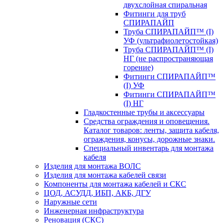
двухслойная спиральная
Фитинги для труб
СПИРАПАЙП
Труба СПИРАПАЙП™ (I)
УФ (ультрафиолетостойкая)
Труба СПИРАПАЙП™ (I)
НГ (не распространяющая
горение)
Фитинги СПИРАПАЙП™
(I) УФ
Фитинги СПИРАПАЙП™
(I) НГ
Гладкостенные трубы и аксессуары
Средства ограждения и оповещения.
Каталог товаров: ленты, защита кабеля,
ограждения, конусы, дорожные знаки.
Специальный инвентарь для монтажа
кабеля
Изделия для монтажа ВОЛС
Изделия для монтажа кабелей связи
Компоненты для монтажа кабелей и СКС
ЦОД, АСУДД, ИБП, АКБ, ДГУ
Наружные сети
Инженерная инфраструктура
Реновация (СКС)