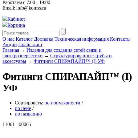
Работаем с 7:00 - 19:00
Email: info@komss.ru
Кабинет
Корзина
О нас
Каталог
Доставка
Техническая информация
Контакты
Акции
Прайс-лист
Главная
→
Изделия для создания сетей связи и
электроэнергетики
→
Структурированные трубы и
аксессуары
→
Фитинги СПИРАПАЙП™ (I) УФ
Фитинги СПИРАПАЙП™ (I)
УФ
Сортировать:
по популярности
/
по цене
/
по названию
110611-00065