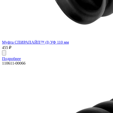
Муфта СПИРАПАЙП™ (I) УФ 110 мм
455
₽
Подробнее
110611-00066