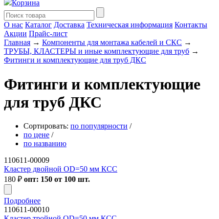
Корзина
О нас
Каталог
Доставка
Техническая информация
Контакты
Акции
Прайс-лист
Главная
→
Компоненты для монтажа кабелей и СКС
→
ТРУБЫ, КЛАСТЕРЫ и иные комплектующие для труб
→
Фитинги и комплектующие для труб ДКС
Фитинги и комплектующие
для труб ДКС
Сортировать:
по популярности
/
по цене
/
по названию
110611-00009
Кластер двойной OD=50 мм КСС
180
₽
опт: 150 от 100 шт.
Подробнее
110611-00010
Кластер тройной OD=50 мм КСС