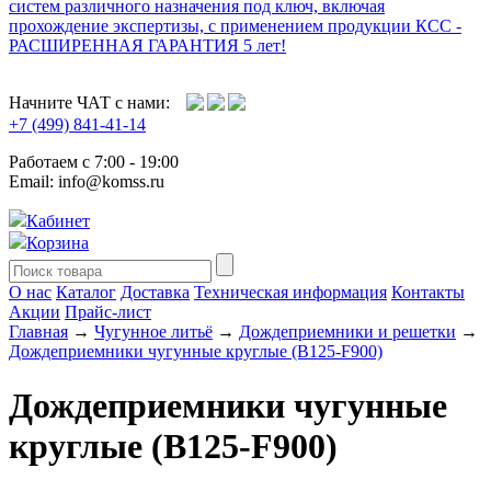
систем различного назначения под ключ, включая
прохождение экспертизы, с применением продукции КСС -
РАСШИРЕННАЯ ГАРАНТИЯ 5 лет!
Начните ЧАТ с нами:
+7 (499) 841-41-14
Работаем с 7:00 - 19:00
Email: info@komss.ru
Кабинет
Корзина
О нас
Каталог
Доставка
Техническая информация
Контакты
Акции
Прайс-лист
Главная
→
Чугунное литьё
→
Дождеприемники и решетки
→
Дождеприемники чугунные круглые (В125-F900)
Дождеприемники чугунные
круглые (В125-F900)