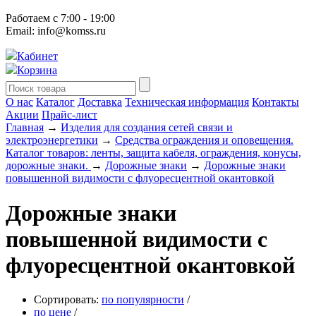
Работаем с 7:00 - 19:00
Email: info@komss.ru
Кабинет
Корзина
О нас
Каталог
Доставка
Техническая информация
Контакты
Акции
Прайс-лист
Главная
→
Изделия для создания сетей связи и
электроэнергетики
→
Средства ограждения и оповещения.
Каталог товаров: ленты, защита кабеля, ограждения, конусы,
дорожные знаки.
→
Дорожные знаки
→
Дорожные знаки
повышенной видимости с флуоресцентной окантовкой
Дорожные знаки
повышенной видимости с
флуоресцентной окантовкой
Сортировать:
по популярности
/
по цене
/