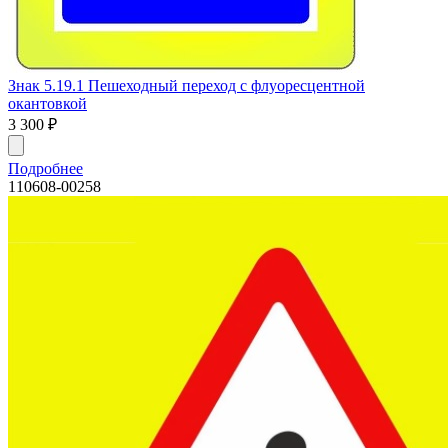
Знак 5.19.1 Пешеходный переход с флуоресцентной
окантовкой
3 300
₽
Подробнее
110608-00258