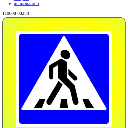
по названию
110608-00258